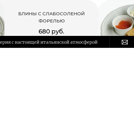
БЛИНЫ С СЛАБОСОЛЕНОЙ
ФОРЕЛЬЮ
680 руб.
терия с настоящей итальянской атмосферой
в корзину
БЛИНЧИКИ КРЕП СЮЗЕТТ С
ВАНИЛЬНЫМ МОРОЖЕНЫМ И
КЛУБНИКОЙ
580 руб.
в корзину