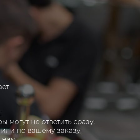
ает
!
ы могут не ответить сразу.
нили по вашему заказу,
 нам.