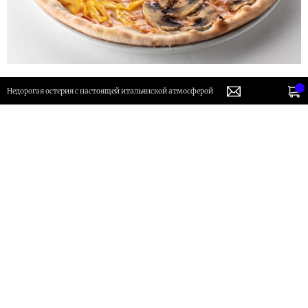
Недорогая остерия с настоящей итальянской атмосферой
Пицца на тонком тесте: основа из пшеничной
муки твердых сортов, томатный соус, моцарелла
для пиццы, ветчина, перец болгарский,
шампиньоны, кабачки
Заказ от 1500р - доставка бесплатно
820 руб.
В корзину