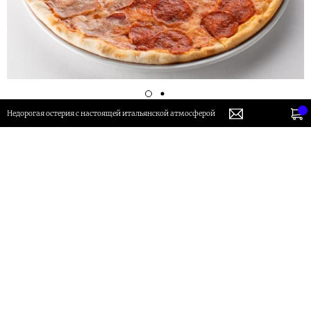
Недорогая остерия с настоящей итальянской атмосферой
Пицца на тонком тесте: основа из пшеничной
муки твердых сортов, томатный соус, моцарелла
для пиццы, ветчина, пепперони, бекон,
сальчичче
Заказ от 1500р - доставка бесплатно
880 руб.
В корзину