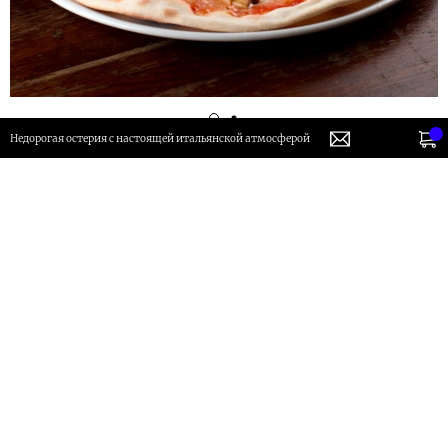
Недорогая остерия с настоящей итальянской атмосферой
Пицца на тонком тесте: основа из пшеничной
муки твердых сортов, томатный соус, моцарелла
для пиццы, сыр маскарпоне, белые грибы
Заказ от 1500р - доставка бесплатно
1180 руб.
В корзину